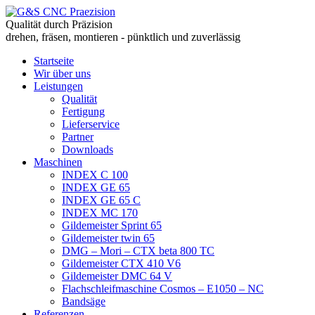
Qualität durch Präzision
drehen, fräsen, montieren - pünktlich und zuverlässig
Startseite
Wir über uns
Leistungen
Qualität
Fertigung
Lieferservice
Partner
Downloads
Maschinen
INDEX C 100
INDEX GE 65
INDEX GE 65 C
INDEX MC 170
Gildemeister Sprint 65
Gildemeister twin 65
DMG – Mori – CTX beta 800 TC
Gildemeister CTX 410 V6
Gildemeister DMC 64 V
Flachschleifmaschine Cosmos – E1050 – NC
Bandsäge
Referenzen