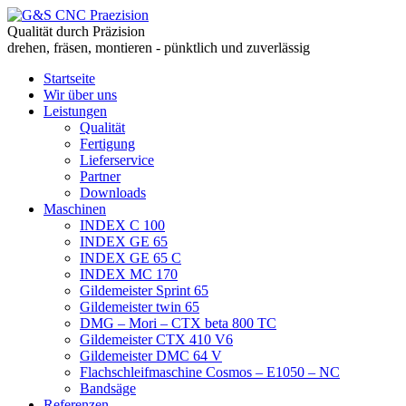
Qualität durch Präzision
drehen, fräsen, montieren - pünktlich und zuverlässig
Startseite
Wir über uns
Leistungen
Qualität
Fertigung
Lieferservice
Partner
Downloads
Maschinen
INDEX C 100
INDEX GE 65
INDEX GE 65 C
INDEX MC 170
Gildemeister Sprint 65
Gildemeister twin 65
DMG – Mori – CTX beta 800 TC
Gildemeister CTX 410 V6
Gildemeister DMC 64 V
Flachschleifmaschine Cosmos – E1050 – NC
Bandsäge
Referenzen